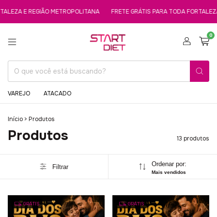
 E REGIÃO METROPOLITANA
FRETE GRÁTIS PARA TODA FORTALEZA E REG
0
VAREJO
ATACADO
Início
>
Produtos
Produtos
13 produtos
Ordenar por:
Filtrar
Mais vendidos
GRÁTIS
GRÁTIS