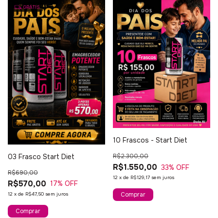
GRÁTIS
10 Frascos - Start Diet
03 Frasco Start Diet
R$2.300,00
R$1.550,00
33
% OFF
R$690,00
12
x
de
R$129,17
sem juros
R$570,00
17
% OFF
12
x
de
R$47,50
sem juros