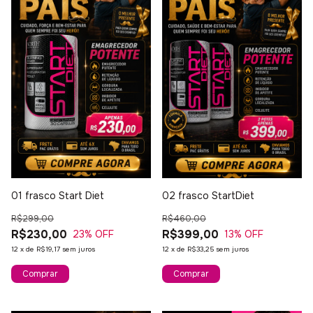
01 frasco Start Diet
02 frasco StartDiet
R$299,00
R$460,00
R$230,00
R$399,00
23
% OFF
13
% OFF
12
x
de
R$19,17
sem juros
12
x
de
R$33,25
sem juros