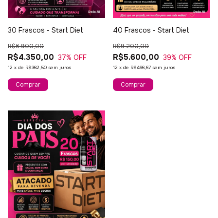
30 Frascos - Start Diet
40 Frascos - Start Diet
R$6.900,00
R$9.200,00
R$4.350,00
R$5.600,00
37
% OFF
39
% OFF
12
x
de
R$362,50
sem juros
12
x
de
R$466,67
sem juros