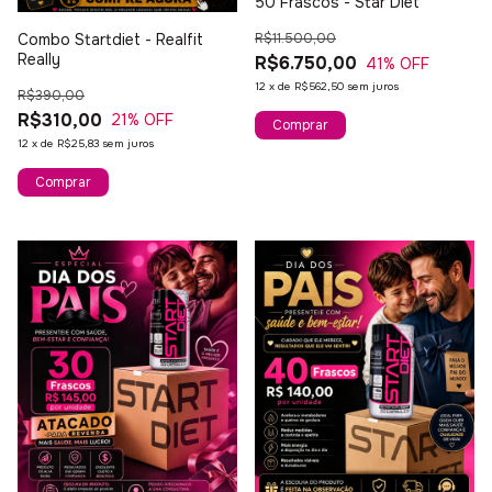
50 Frascos - Star Diet
Combo Startdiet - Realfit
R$11.500,00
Really
R$6.750,00
41
% OFF
12
x
de
R$562,50
sem juros
R$390,00
R$310,00
21
% OFF
12
x
de
R$25,83
sem juros