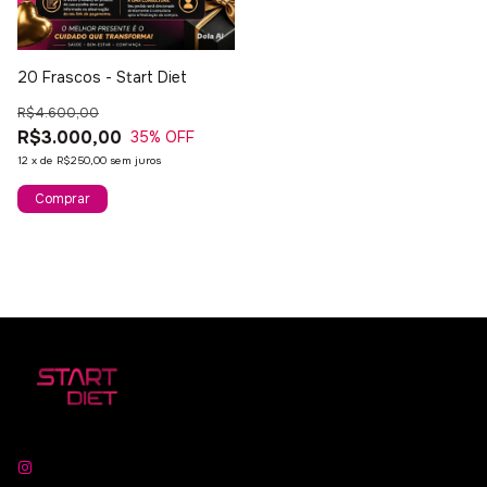
20 Frascos - Start Diet
R$4.600,00
R$3.000,00
35
% OFF
12
x
de
R$250,00
sem juros