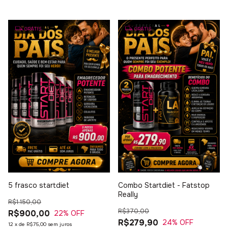
GRÁTIS
GRÁTIS
5 frasco startdiet
Combo Startdiet - Fatstop
Really
R$1.150,00
R$370,00
R$900,00
22
% OFF
R$279,90
24
% OFF
12
x
de
R$75,00
sem juros