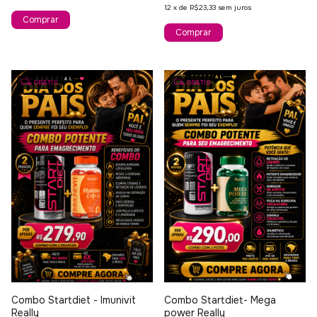
12
x
de
R$23,33
sem juros
GRÁTIS
GRÁTIS
Combo Startdiet - Imunivit
Combo Startdiet- Mega
Really
power Really